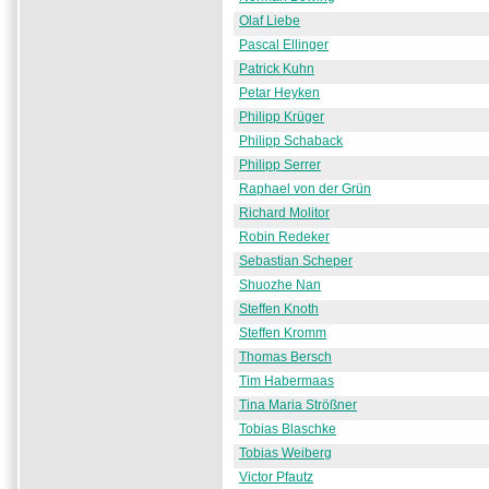
Olaf Liebe
Pascal Ellinger
Patrick Kuhn
Petar Heyken
Philipp Krüger
Philipp Schaback
Philipp Serrer
Raphael von der Grün
Richard Molitor
Robin Redeker
Sebastian Scheper
Shuozhe Nan
Steffen Knoth
Steffen Kromm
Thomas Bersch
Tim Habermaas
Tina Maria Strößner
Tobias Blaschke
Tobias Weiberg
Victor Pfautz