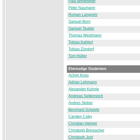
Paul Brinkmeier
Peter Naumann
Roman Langrehr
Samuel Born
Samuel Teuber
Thomas Weidmann
Tobias Kahlert
Tobias Zündorf
Tom Hüller
Ehemalige Studenten
Achim Kriso
Adrian Lehmann
Alexander Kuhnle
Andreas Seltenreich
Andres Stober
Bernhard Scheirle
Carsten Csiky
Christian Helmer
Christoph Breisacher
Christoph Jost