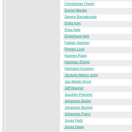
Christopher Frieler
Daniel Biester
Dennis Barzakouski
Doğa Kılıç
Elias Aebi
Engelhard Heß
Fabian Sperber
Florian Loch
Hannes Rapp
Haoqian Zheng
Hermann Krumrey
Jacques Marco Jung
Jan-Martin Knorr
Jeff Wagner
Joachim Priesner
Johannes Bader
Johannes Bucher
Johannes Franz
Jonas Fietz
Jonas Haag