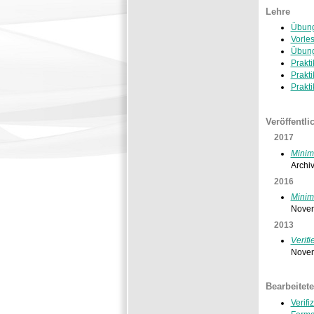
Lehre
Übung
Vorle
Übung
Prakt
Prakt
Prakt
Veröffentl
2017
Minim
Archi
2016
Minim
Novem
2013
Verif
Novem
Bearbeitet
Verif