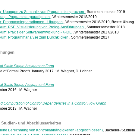
: Übungen zu Semantik von Programmiersprachen
, Sommersemester 2019
sung: Programmierparadigmen
, Wintersemester 2018/2019
: Programmierparadigmen - Übungen
, Wintersemester 2018/2019,
Beste Übung
ikum: PSE: Visualisierung von Prolog-Ausführungen
, Sommersemester 2018
ikum: Praxis der Softwareentwicklung - λ-IDE
, Wintersemester 2017/2018
ikum: Programmanalyse zum Durchklicken
, Sommersemester 2017
ichungen
al Static Single Assignment Form
ve of Formal Proofs January 2017 : M. Wagner, D. Lohner
al Static Single Assignment Form
ber 2016 : M. Wagner
ied Computation of Control Dependencies in a Control Flow Graph
ber 2013 : M. Wagner
e Studien- und Abschlussarbeiten
izierte Berechnung von Kontrollabhängigkeiten (abgeschlossen)
, Bachelor-/Studien