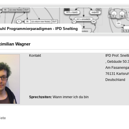
tuhl Programmierparadigmen - IPD Snelting
imilian Wagner
Kontakt
IPD Prof. Snelt
, Gebäude 50.
Am Fasanengar
76131 Karlsru
Deutschland
Sprechzeiten:
Wann immer ich da bin
iete