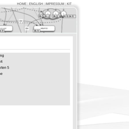
HOME
|
ENGLISH
|
IMPRESSUM
|
KIT
ing
34
ten 5
he