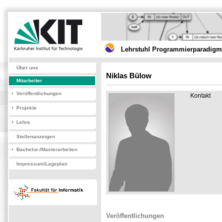
Lehrstuhl Programmierparadigme
Über uns
Niklas Bülow
Mitarbeiter
Veröffentlichungen
Kontakt
Projekte
Lehre
Stellenanzeigen
Bachelor-/Masterarbeiten
Impressum/Lageplan
Veröffentlichungen