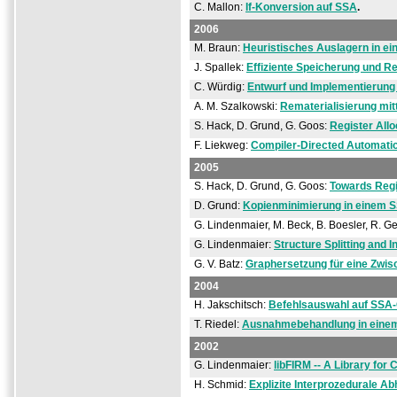
C. Mallon:
If-Konversion auf SSA
.
2006
M. Braun:
Heuristisches Auslagern in ei
J. Spallek:
Effiziente Speicherung und R
C. Würdig:
Entwurf und Implementierung
A. M. Szalkowski:
Rematerialisierung mit
S. Hack, D. Grund, G. Goos:
Register All
F. Liekweg:
Compiler-Directed Automat
2005
S. Hack, D. Grund, G. Goos:
Towards Regi
D. Grund:
Kopienminimierung in einem SS
G. Lindenmaier, M. Beck, B. Boesler, R. G
G. Lindenmaier:
Structure Splitting and I
G. V. Batz:
Graphersetzung für eine Zwis
2004
H. Jakschitsch:
Befehlsauswahl auf SSA
T. Riedel:
Ausnahmebehandlung in einem
2002
G. Lindenmaier:
libFIRM -- A Library fo
H. Schmid:
Explizite Interprozedurale A