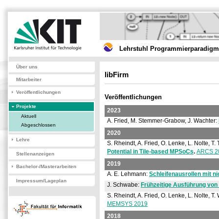
Lehrstuhl Programmierparadigme
Über uns
libFirm
Mitarbeiter
Veröffentlichungen
Veröffentlichungen
Projekte
2023
Aktuell
A. Fried, M. Stemmer-Grabow, J. Wachter:
Abgeschlossen
2020
Lehre
S. Rheindt, A. Fried, O. Lenke, L. Nolte, T.
Potential in Tile-based MPSoCs
.
ARCS 2
Stellenanzeigen
2019
Bachelor-/Masterarbeiten
A. E. Lehmann:
Schleifenausrollen mit n
Impressum/Lageplan
J. Schwabe:
Frühzeitige Ausführung von
S. Rheindt, A. Fried, O. Lenke, L. Nolte, T.
MEMSYS 2019
2018