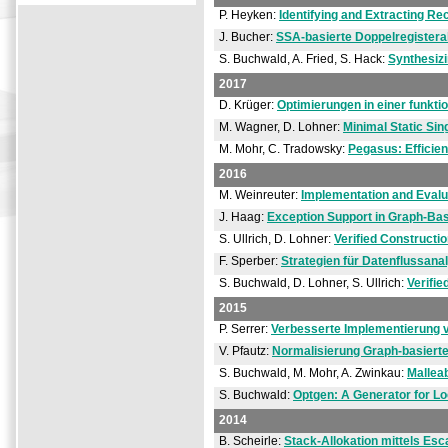
P. Heyken:
Identifying and Extracting R
J. Bucher:
SSA-basierte Doppelregisteral
S. Buchwald, A. Fried, S. Hack:
Synthesizi
2017
D. Krüger:
Optimierungen in einer funkti
M. Wagner, D. Lohner:
Minimal Static Si
M. Mohr, C. Tradowsky:
Pegasus: Efficie
2016
M. Weinreuter:
Implementation and Evalua
J. Haag:
Exception Support in Graph-Ba
S. Ullrich, D. Lohner:
Verified Constructi
F. Sperber:
Strategien für Datenflussana
S. Buchwald, D. Lohner, S. Ullrich:
Verifie
2015
P. Serrer:
Verbesserte Implementierung v
V. Pfautz:
Normalisierung Graph-basiert
S. Buchwald, M. Mohr, A. Zwinkau:
Malleab
S. Buchwald:
Optgen: A Generator for Lo
2014
B. Scheirle:
Stack-Allokation mittels Es