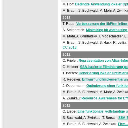
M. Hoff:
Bedingte Anwendung lokaler Op
M. Braun, S. Buchwald, M. Mohr, A. Zwink
2013
T. Rapp:
Verbesserung der libFirm Inline
A. Seltenreich:
Minimizing bit width using 
M. Mohr, A. Grudnitsky, T. Modschiedler, L.
M. Braun, S. Buchwald, S. Hack, R. Leißa,
CC 2013
2012
C. Frieler:
Repräsentation von Alias-Inf
C. Helmer:
SSA-basierte Eliminierung pa
T. Bersch:
Generierung lokaler Optimier
R. Redeker:
Entwurf und Implementieru
J. Oppermann:
Optimierung einer funktio
M. Braun, S. Buchwald, M. Mohr, A. Zwink
A. Zwinkau:
Resource Awareness for Eff
2011
O. Liebe:
Eine funktionale, vollständige 
S. Buchwald, A. Zwinkau, T. Bersch:
SSA-B
M. Braun, S. Buchwald, A. Zwinkau:
Firm-