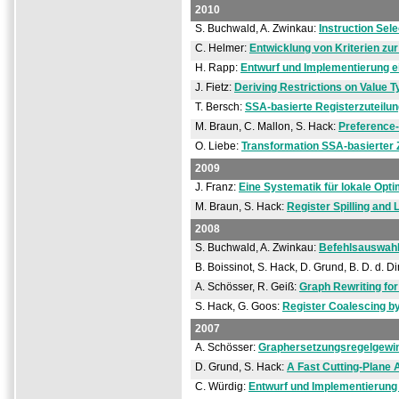
2010
S. Buchwald, A. Zwinkau:
Instruction Sel
C. Helmer:
Entwicklung von Kriterien z
H. Rapp:
Entwurf und Implementierung
J. Fietz:
Deriving Restrictions on Value 
T. Bersch:
SSA-basierte Registerzuteilun
M. Braun, C. Mallon, S. Hack:
Preference
O. Liebe:
Transformation SSA-basierter
2009
J. Franz:
Eine Systematik für lokale Opt
M. Braun, S. Hack:
Register Spilling and
2008
S. Buchwald, A. Zwinkau:
Befehlsauswahl
B. Boissinot, S. Hack, D. Grund, B. D. d. Di
A. Schösser, R. Geiß:
Graph Rewriting fo
S. Hack, G. Goos:
Register Coalescing b
2007
A. Schösser:
Graphersetzungsregelgewi
D. Grund, S. Hack:
A Fast Cutting-Plane 
C. Würdig:
Entwurf und Implementierung 