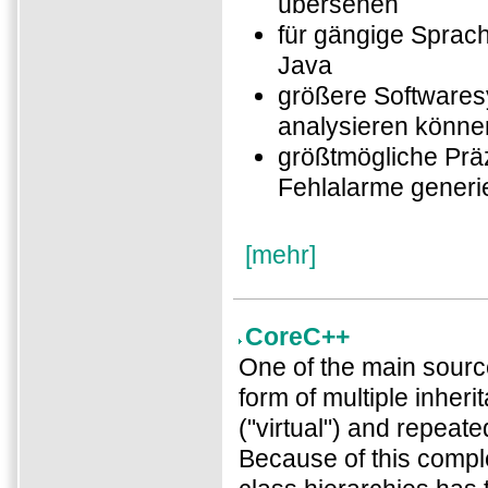
übersehen
für gängige Sprach
Java
größere Software
analysieren könne
größtmögliche Präz
Fehlalarme generi
[mehr]
CoreC++
One of the main sourc
form of multiple inher
("virtual") and repeate
Because of this comple