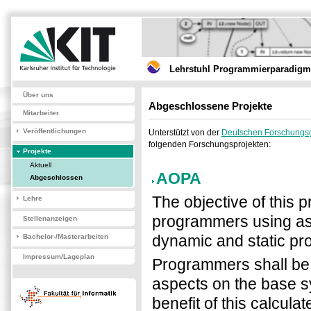
Lehrstuhl Programmierparadigme
Über uns
Abgeschlossene Projekte
Mitarbeiter
Veröffentlichungen
Unterstützt von der
Deutschen Forschungs
folgenden Forschungsprojekten:
Projekte
Aktuell
AOPA
Abgeschlossen
The objective of this pr
Lehre
programmers using as
Stellenanzeigen
dynamic and static pr
Bachelor-/Masterarbeiten
Impressum/Lageplan
Programmers shall be e
aspects on the base s
benefit of this calcul