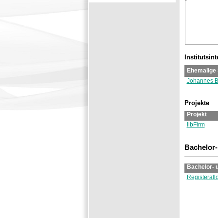
Institutsin
Ehemalige 
Johannes B
Projekte
Projekt
libFirm
Bachelor-
Bachelor- 
Registerall