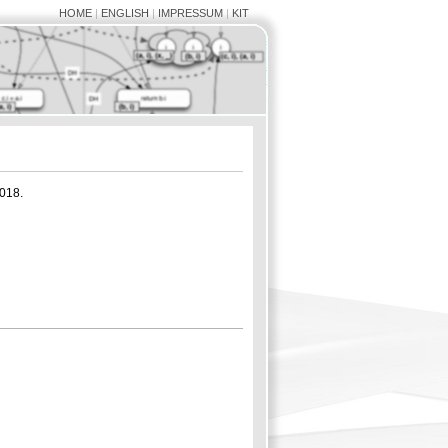
HOME
|
ENGLISH
|
IMPRESSUM
|
KIT
018.