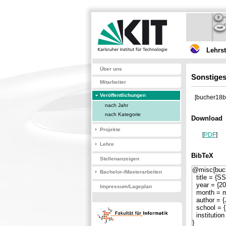
Lehrs
Über uns
Sonstiges
Mitarbeiter
Veröffentlichungen
[bucher18b
nach Jahr
nach Kategorie
Download
Projekte
[
PDF
]
Lehre
BibTeX
Stellenanzeigen
Bachelor-/Masterarbeiten
Impressum/Lageplan