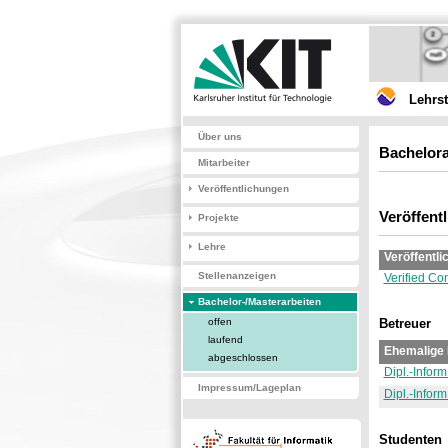
Lehrs
Über uns
Bachelora
Mitarbeiter
Veröffentlichungen
Veröffent
Projekte
Lehre
Veröffentli
Stellenanzeigen
Verified Co
Bachelor-/Masterarbeiten
offen
Betreuer
laufend
Ehemalige 
abgeschlossen
Dipl.-Infor
Impressum/Lageplan
Dipl.-Infor
Studenten