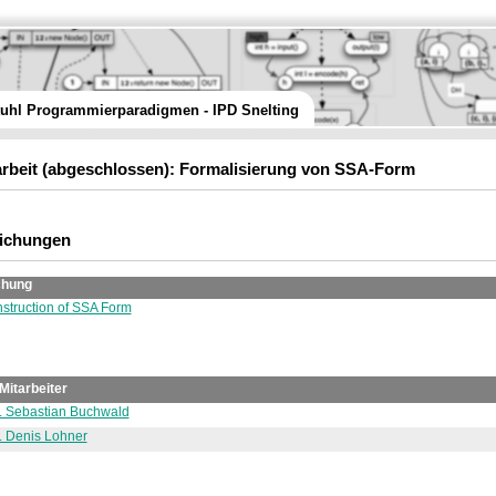
tuhl Programmierparadigmen - IPD Snelting
rbeit
(abgeschlossen):
Formalisierung von SSA-Form
lichungen
chung
nstruction of SSA Form
Mitarbeiter
m. Sebastian Buchwald
m. Denis Lohner