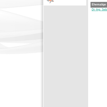
Ehemalige 
Dr.-Ing. Seb