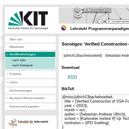
Lehrstuhl Programmierparadigme
Über uns
Sonstiges: Verified Construction
Mitarbeiter
Veröffentlichungen
[ullrich13bachelorarbeit]
Sebastian Andr
nach Jahr
nach Kategorie
Download
Projekte
[
PDF
]
Lehre
BibTeX
Stellenanzeigen
Bachelor-/Masterarbeiten
Impressum/Lageplan