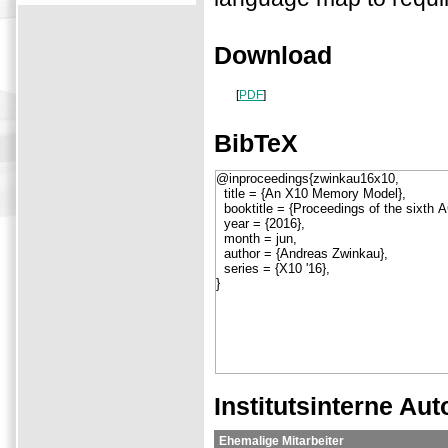
Download
[
PDF
]
BibTeX
Institutsinterne Aut
Ehemalige Mitarbeiter