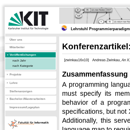
Lehrstuhl Programmierparadigme
Über uns
Konferenzartike
Mitarbeiter
Veröffentlichungen
[zwinkau16x10]
Andreas Zwinkau,
An X
nach Jahr
nach Kategorie
Zusammenfassung
Projekte
A programming langua
Lehre
Stellenanzeigen
must specify its mem
Bachelor-/Masterarbeiten
behavior of a progra
Impressum/Lageplan
specifications, but no
Additionally, this se
language map to requi