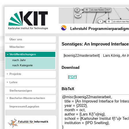
Lehrstuhl Programmierparadigme
Über uns
Sonstiges: An Improved Interface 
Mitarbeiter
Veröffentlichungen
[koenig22masterarbeit]
Lars König,
An I
nach Jahr
nach Kategorie
Download
Projekte
[
PDF
]
Lehre
BibTeX
Stellenanzeigen
Bachelor-/Masterarbeiten
Impressum/Lageplan