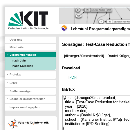
Lehrstuhl Programmierparadigme
Über uns
Sonstiges: Test-Case Reduction 
Mitarbeiter
Veröffentlichungen
[dkrueger20masterarbeit]
Daniel Krüger
nach Jahr
nach Kategorie
Download
Projekte
[
PDF
]
Lehre
BibTeX
Stellenanzeigen
Bachelor-/Masterarbeiten
Impressum/Lageplan