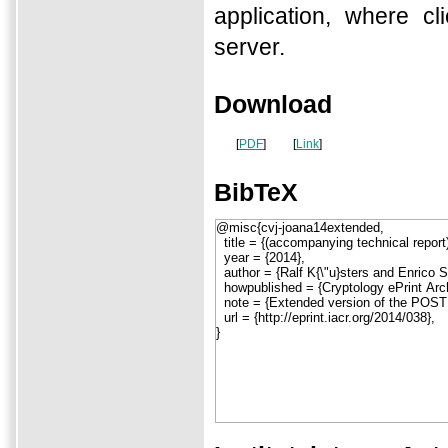
application, where c
server.
Download
[
PDF
]
[
Link
]
BibTeX