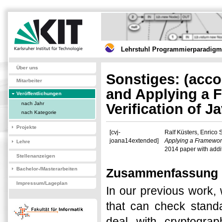
Lehrstuhl Programmierparadigme
Über uns
Sonstiges: (acco
Mitarbeiter
and Applying a 
Veröffentlichungen
nach Jahr
Verification of 
nach Kategorie
Projekte
[cvj-
Ralf Küsters, Enrico
joana14extended]
Applying a Framework
Lehre
2014 paper with addi
Stellenanzeigen
Bachelor-/Masterarbeiten
Zusammenfassung
Impressum/Lageplan
In our previous work,
that can check standa
deal with cryptograph