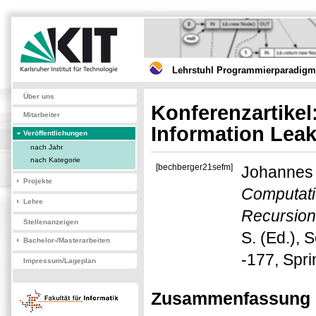
Lehrstuhl Programmierparadigme
Über uns
Konferenzartike
Mitarbeiter
Information Lea
Veröffentlichungen
nach Jahr
nach Kategorie
[bechberger21sefm]
Johannes 
Projekte
Computati
Lehre
Recursion
Stellenanzeigen
S. (Ed.), 
Bachelor-/Masterarbeiten
-177, Spri
Impressum/Lageplan
Zusammenfassung