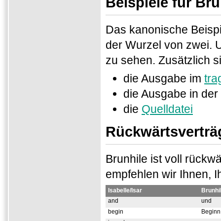
Beispiele für Br
Das kanonische Beispiel
der Wurzel von zwei. 
zu sehen. Zusätzlich s
die Ausgabe im
tra
die Ausgabe in der
die
Quelldatei
Rückwärtsverträgl
Brunhile ist voll rückw
empfehlen wir Ihnen, 
Isabelle/Isar
Brunhi
and
und
begin
Beginn