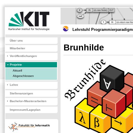
Lehrstuhl Programmierparadigme
Über uns
Brunhilde
Mitarbeiter
Veröffentlichungen
Projekte
Aktuell
Abgeschlossen
Lehre
Stellenanzeigen
Bachelor-/Masterarbeiten
Impressum/Lageplan