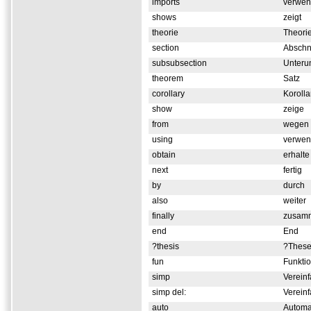
imports
verwen
shows
zeigt
theorie
Theori
section
Abschni
subsubsection
Unterun
theorem
Satz
corollary
Korolla
show
zeige
from
wegen
using
verwe
obtain
erhalte
next
fertig
by
durch
also
weiter
finally
zusamm
end
End
?thesis
?Thes
fun
Funkti
simp
Verein
simp del:
Verein
auto
Automa