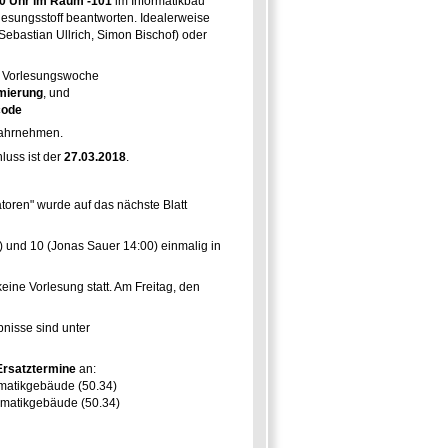
00 Uhr im Raum -101
im Informatikbau
lesungsstoff beantworten. Idealerweise
Sebastian Ullrich, Simon Bischof) oder
en Vorlesungswoche
mierung
, und
code
ahrnehmen.
luss ist der
27.03.2018
.
toren" wurde auf das nächste Blatt
 und 10 (Jonas Sauer 14:00) einmalig in
eine Vorlesung statt. Am Freitag, den
nisse sind unter
Ersatztermine
an:
rmatikgebäude (50.34)
ormatikgebäude (50.34)