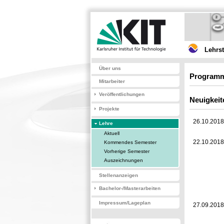
Lehrs
Über uns
Programm
Mitarbeiter
Veröffentlichungen
Neuigkeit
Projekte
26.10.2018
Lehre
Aktuell
22.10.2018
Kommendes Semester
Vorherige Semester
Auszeichnungen
Stellenanzeigen
Bachelor-/Masterarbeiten
Impressum/Lageplan
27.09.2018