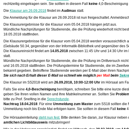
rechtzeitig eingetragen sein. Sie sollten in diesem Fall
keine
4,0-Bescheinigung 
Die
Klausur am 26.09.2018
findet im
Audimax
statt.
Die Anmeldung für die Klausur am 26.09.2018 ist nun freigeschaltet. Anmeldesch
Die Klausurergebnisse für die Klausur vom 05.04.2018 hängen jetzt aus.
Mündliche Nachprüfungen für Studierende, die die Prüfung wiederholt nicht be
18.05.2018 stattfinden.
Die Klausurergebnisse für die Klausur vom 05.04.2018 werden voraussichtlich
(Gebäude 50.34, gegenüber von der Informatik-Bibliothek und gegenüber des Sek
Die Klausureinsicht findet am
14.05.2018
zwischen 11:45 Uhr und 14:30 Uhr im 
statt.
Mündliche Nachprüfungen für Studierende, die die Prüfung im Drittversuch nic
und 16.05.2018 stattfinden. Die Prüfungstermine für Studierende, die im Zweit
bekannt gegeben. Betroffene Studierende werden per E-Mail über ihren Nachprü
Sie sich nach Erhalt dieser E-Mail so schnell wie möglich
per Mail
beim
Sekre
Die Klausur im SS2018 wird am
26.09.2018, 10:00-12:00 Uhr
im Hörsaal am Fas
Falls Sie eine
4,0-Bescheinigung
benötigen, schreiben Sie bitte eine kurze die
geben Sie Ihren vollen Namen und Ihre Matrikelnummer an. Sollten Sie
Problem
bitte zu Prof. Snelting in die
Sprechstunde
.
Nachtrag 18.04.2018
: Für eine
Ummeldung zum Master
zum SS18 sollten die N
Ummeldung noch bis Ende Mai erfolgen kann. Sie sollten in diesem Fall
keine
4
Die Hörsaaleinteilung
steht nun fest.
Bitte denken Sie daran, zur Klausur nebe
amtlichen Lichtbildausweis
mitzubringen!