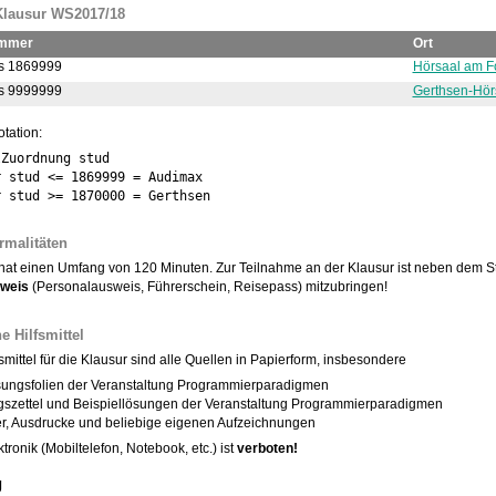
Klausur WS2017/18
ummer
Ort
s 1869999
Hörsaal am 
s 9999999
Gerthsen-Hör
otation:
Zuordnung stud

 stud <= 1869999 = Audimax

rmalitäten
hat einen Umfang von 120 Minuten. Zur Teilnahme an der Klausur ist neben dem S
sweis
(Personalausweis, Führerschein, Reisepass) mitzubringen!
 Hilfsmittel
smittel für die Klausur sind alle Quellen in Papierform, insbesondere
sungsfolien der Veranstaltung Programmierparadigmen
szettel und Beispiellösungen der Veranstaltung Programmierparadigmen
r, Ausdrucke und beliebige eigenen Aufzeichnungen
tronik (Mobiltelefon, Notebook, etc.) ist
verboten!
g