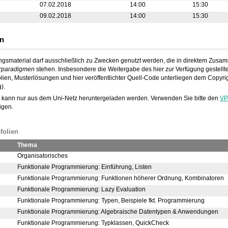
07.02.2018
14:00
15:30
09.02.2018
14:00
15:30
n
gsmaterial darf ausschließlich zu Zwecken genutzt werden, die in direktem Zusa
rparadigmen
stehen. Insbesondere die Weitergabe des hier zur Verfügung gestellten
lien, Musterlösungen und hier veröffentlichter Quell-Code unterliegen dem Copy
).
l kann nur aus dem Uni-Netz heruntergeladen werden. Verwenden Sie bitte den
VP
igen.
folien
Thema
Organisatorisches
Funktionale Programmierung: Einführung, Listen
Funktionale Programmierung: Funktionen höherer Ordnung, Kombinatoren
Funktionale Programmierung: Lazy Evaluation
Funktionale Programmierung: Typen, Beispiele fkt. Programmierung
Funktionale Programmierung: Algebraische Datentypen & Anwendungen
Funktionale Programmierung: Typklassen, QuickCheck