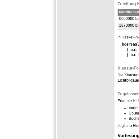
Zuteilung 
Matrikeln
0000000 bi
1870000 bi
in Haskell-N
  hoersaal
    | matr
Klausur-Fo
Die Klausur 
Lichtbildau
Zugelassene
Erlaubte Hilf
Vorle
Übung
Büche
Jegliche Elek
Vorlesun