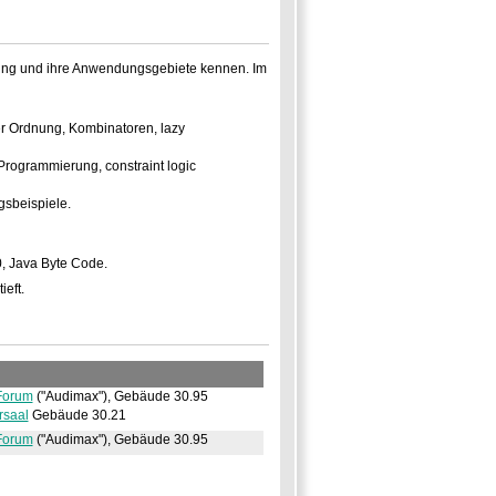
ung und ihre Anwendungsgebiete kennen. Im
r Ordnung, Kombinatoren, lazy
Programmierung, constraint logic
gsbeispiele.
0, Java Byte Code.
ieft.
Forum
(
Audimax
),
Gebäude 30.95
rsaal
Gebäude 30.21
Forum
(
Audimax
),
Gebäude 30.95