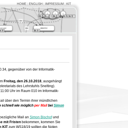
HOME
|
ENGLISH
|
IMPRESSUM
|
KIT
.34, gegenüber von der Informatik-
am
Freitag, den 26.10.2018
, ausgehängt
retariats des Lehrstuhls Snelting).
 11:00 Uhr im Raum 010 im Informatik-
ail über den Termin ihrer mündlichen
o schnell wie möglich
per Mail
bei
Simon
sbezügliche Mail an
Simon Bischof
und
e mit Fristen
bekommen, kommen Sie
 KIT
zum WS18/19 sollten die Noten