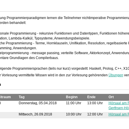
esung Programmierparadigmen lernen die Teilnehmer nichtimperative Programmier
erden behandelt:
ionale Programmierung - rekursive Funktionen und Datentypen, Funktionen höhere
ation, Lambda-Kalkül, Typsysteme, Anwendungsbeispiele.
he Programmierung - Terme, Hornklauseln, Unifikation, Resolution, regelbasierte 
amming, Anwendungen.
lelprogrammierung - message passing, verteilte Software, Aktorkonzept, Anwendun
ntare Grundlagen des Compilerbaus.
lgende Programmiersprachen (teils nur kurz) vorgestellt: Haskell, Prolog, C++, X1
r Vorlesung vermittelte Wissen wird in den zur Vorlesung gehörenden
Übungen
vert
n
itraum
Tag
Beginn
Ende
Ort
8
Donnerstag, 05.04.2018
11:00 Uhr
13:00 Uhr
Hörsaal am 
Gerthsen-Hö
Mittwoch, 26.09.2018
10:00 Uhr
12:00 Uhr
Hörsaal am 