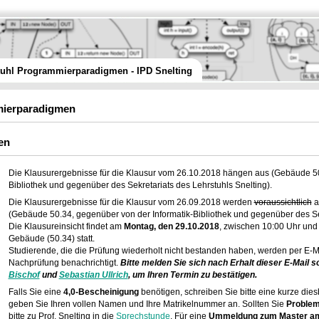
tuhl Programmierparadigmen - IPD Snelting
ierparadigmen
en
Die Klausurergebnisse für die Klausur vom 26.10.2018 hängen aus (Gebäude 50
Bibliothek und gegenüber des Sekretariats des Lehrstuhls Snelting).
Die Klausurergebnisse für die Klausur vom 26.09.2018 werden
voraussichtlich
(Gebäude 50.34, gegenüber von der Informatik-Bibliothek und gegenüber des Sek
Die Klausureinsicht findet am
Montag, den 29.10.2018
, zwischen 10:00 Uhr und
Gebäude (50.34) statt.
Studierende, die die Prüfung wiederholt nicht bestanden haben, werden per E-M
Nachprüfung benachrichtigt.
Bitte melden Sie sich nach Erhalt dieser E-Mail s
Bischof
und
Sebastian Ullrich
, um Ihren Termin zu bestätigen.
Falls Sie eine
4,0-Bescheinigung
benötigen, schreiben Sie bitte eine kurze die
geben Sie Ihren vollen Namen und Ihre Matrikelnummer an. Sollten Sie
Problem
bitte zu Prof. Snelting in die
Sprechstunde
. Für eine
Ummeldung zum Master am