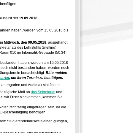
benötigen.
luss ist der
19.09.2018
.
standen haben, werden vom 15.05.2018 bis
 am
Mittwoch, den 09.05.2018
, ausgehängt
retariats des Lehrstuhls Snelting).
Raum 010 im Informatik-Gebäude (50.34)
ht bestanden haben, werden am 15.05.2018
versuch nicht bestanden haben, werden noch
fungstermin benachrichtigt.
Bitte melden
tariat
, um Ihren Termin zu bestätigen.
anengarten und Audimax stattfinden.
sbezügliche Mail an
das Sekretariat
und
e mit Fristen
bekommen, kommen Sie
oten rechtzeitig eingetragen sein, da die
,0-Bescheinigung benötigen.
n dem Studierendenausweis einen
gültigen,