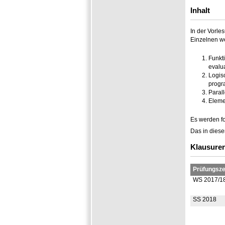
Inhalt
In der Vorl
Einzelnen w
Funkt
evalu
Logisc
progr
Paral
Eleme
Es werden fo
Das in diese
Klausure
Prüfungsze
WS 2017/1
SS 2018