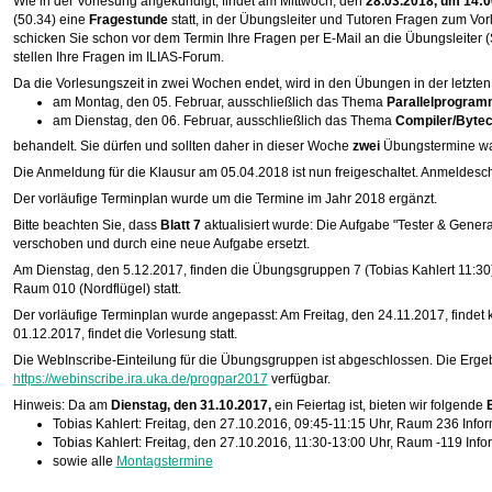
Wie in der Vorlesung angekündigt, findet am Mittwoch, den
28.03.2018, um 14:
(50.34) eine
Fragestunde
statt, in der Übungsleiter und Tutoren Fragen zum Vor
schicken Sie schon vor dem Termin Ihre Fragen per E-Mail an die Übungsleiter (
stellen Ihre Fragen im ILIAS-Forum.
Da die Vorlesungszeit in zwei Wochen endet, wird in den Übungen in der letzt
am Montag, den 05. Februar, ausschließlich das Thema
Parallelprogram
am Dienstag, den 06. Februar, ausschließlich das Thema
Compiler/Byte
behandelt. Sie dürfen und sollten daher in dieser Woche
zwei
Übungstermine w
Die Anmeldung für die Klausur am 05.04.2018 ist nun freigeschaltet. Anmeldesch
Der vorläufige Terminplan wurde um die Termine im Jahr 2018 ergänzt.
Bitte beachten Sie, dass
Blatt 7
aktualisiert wurde: Die Aufgabe "Tester & Genera
verschoben und durch eine neue Aufgabe ersetzt.
Am Dienstag, den 5.12.2017, finden die Übungsgruppen 7 (Tobias Kahlert 11:30)
Raum 010 (Nordflügel) statt.
Der vorläufige Terminplan wurde angepasst: Am Freitag, den 24.11.2017, findet k
01.12.2017, findet die Vorlesung statt.
Die WebInscribe-Einteilung für die Übungsgruppen ist abgeschlossen. Die Ergeb
https://webinscribe.ira.uka.de/progpar2017
verfügbar.
Hinweis: Da am
Dienstag, den 31.10.2017,
ein Feiertag ist, bieten wir folgende
Tobias Kahlert: Freitag, den 27.10.2016, 09:45-11:15 Uhr, Raum 236 Info
Tobias Kahlert: Freitag, den 27.10.2016, 11:30-13:00 Uhr, Raum -119 Inf
sowie alle
Montagstermine