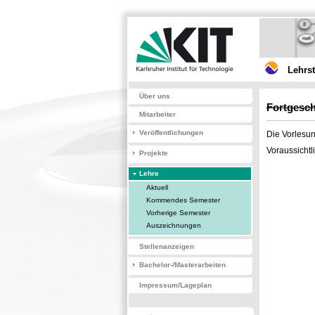
Lehrs
Über uns
Fortgesch
Mitarbeiter
Veröffentlichungen
Die Vorlesun
Voraussicht
Projekte
Lehre
Aktuell
Kommendes Semester
Vorherige Semester
Auszeichnungen
Stellenanzeigen
Bachelor-/Masterarbeiten
Impressum/Lageplan