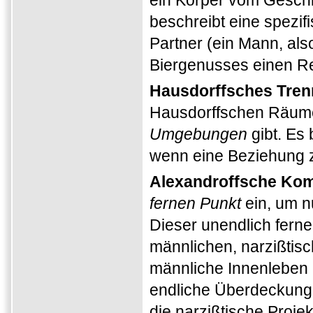
ein Körper vom Gesch
beschreibt eine spezif
Partner (ein Mann, al
Biergenusses einen Re
Hausdorffsches Tre
Hausdorffschen Räume
Umgebungen
gibt. Es 
wenn eine Beziehung z
Alexandroffsche Kom
fernen Punkt
ein, um 
Dieser unendlich ferne
männlichen, narzißtisc
männliche Innenleben 
endliche Überdeckung z
die narzißtische Proje