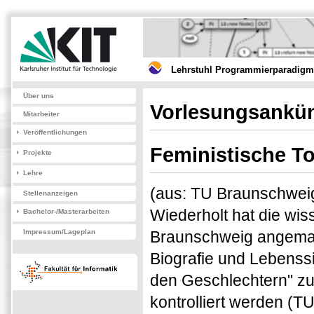
Lehrstuhl Programmierparadigme
Über uns
Vorlesungsankün
Mitarbeiter
Veröffentlichungen
Feministische T
Projekte
Lehre
(aus: TU Braunschweig 
Stellenanzeigen
Wiederholt hat die wis
Bachelor-/Masterarbeiten
Impressum/Lageplan
Braunschweig angemahn
Biografie und Lebenss
den Geschlechtern" zu 
kontrolliert werden (T