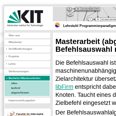
Lehrstuhl Programmierparadigme
Über uns
Masterarbeit
(ab
Mitarbeiter
Befehlsauswahl 
Veröffentlichungen
Projekte
Die Befehlsauswahl ist
Lehre
maschinenunabhängige
Stellenanzeigen
Zielarchitektur überse
Bachelor-/Masterarbeiten
offen
libFirm
entspricht dabei
laufend
abgeschlossen
Knoten. Taucht eines 
Impressum/Lageplan
Zielbefehl eingesetzt 
Der Befehlsauswahlal