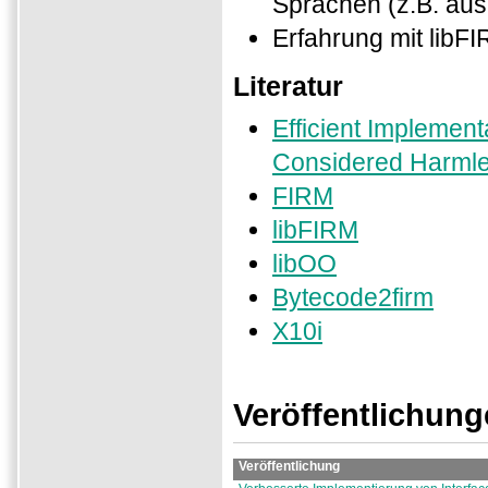
Sprachen (z.B. aus
Erfahrung mit libFI
Literatur
Efficient Implement
Considered Harmles
FIRM
libFIRM
libOO
Bytecode2firm
X10i
Veröffentlichun
Veröffentlichung