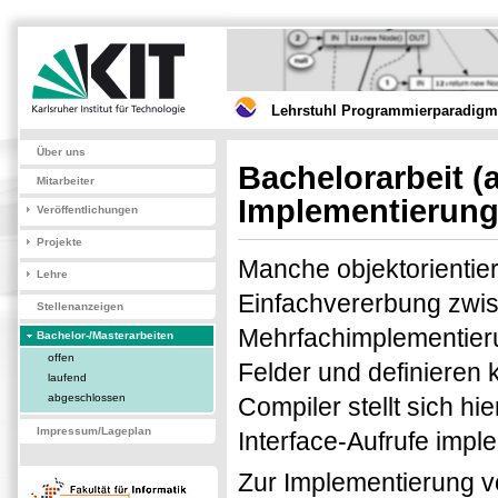
Lehrstuhl Programmierparadigme
Über uns
Bachelorarbeit
(
Mitarbeiter
Implementierung
Veröffentlichungen
Projekte
Manche objektorientier
Lehre
Einfachvererbung zwis
Stellenanzeigen
Mehrfachimplementierun
Bachelor-/Masterarbeiten
offen
Felder und definieren
laufend
abgeschlossen
Compiler stellt sich h
Impressum/Lageplan
Interface-Aufrufe impl
Zur Implementierung