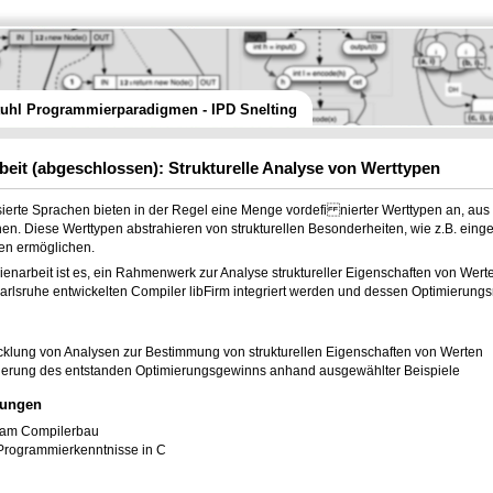
tuhl Programmierparadigmen - IPD Snelting
beit
(abgeschlossen):
Strukturelle Analyse von Werttypen
isierte Sprachen bieten in der Regel eine Menge vordefi nierter Werttypen an, au
n. Diese Werttypen abstrahieren von strukturellen Besonderheiten, wie z.B. einge
en ermöglichen.
dienarbeit ist es, ein Rahmenwerk zur Analyse struktureller Eigenschaften von Werte
Karlsruhe entwickelten Compiler libFirm integriert werden und dessen Optimierungsr
cklung von Analysen zur Bestimmung von strukturellen Eigenschaften von Werten
ierung des entstanden Optimierungsgewinns anhand ausgewählter Beispiele
zungen
am Compilerbau
Programmierkenntnisse in C