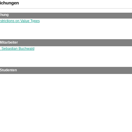
lichungen
chung
strictions on Value Types
Mitarbeiter
m. Sebastian Buchwald
Studenten