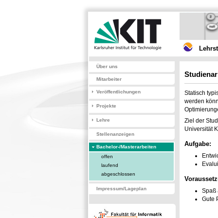
Lehrs
Über uns
Studienar
Mitarbeiter
Veröffentlichungen
Statisch typ
werden könne
Projekte
Optimierung
Lehre
Ziel der Stu
Universität 
Stellenanzeigen
Aufgabe:
Bachelor-/Masterarbeiten
Entwi
offen
Evalu
laufend
abgeschlossen
Vorausset
Impressum/Lageplan
Spaß 
Gute 