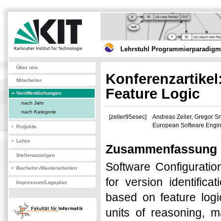
Lehrstuhl Programmierparadigme
Über uns
Konferenzartikel
Mitarbeiter
Feature Logic
Veröffentlichungen
nach Jahr
nach Kategorie
[zeller95esec]
Andreas Zeller, Gregor Sn
European Software Engine
Projekte
Lehre
Zusammenfassung
Stellenanzeigen
Software Configurati
Bachelor-/Masterarbeiten
for version identific
Impressum/Lageplan
based on feature logi
units of reasoning, m