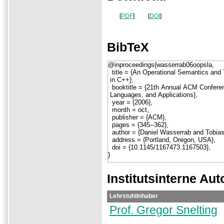
[
PDF
]
[
DOI
]
BibTeX
Institutsinterne Aut
Lehrstuhlinhaber
Prof. Gregor Snelting