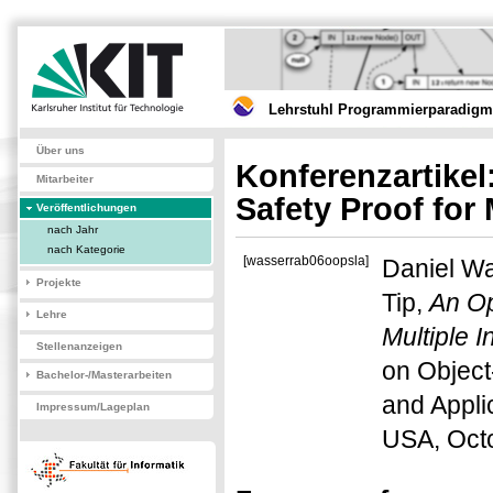
Lehrstuhl Programmierparadigme
Über uns
Konferenzartikel
Mitarbeiter
Safety Proof for 
Veröffentlichungen
nach Jahr
nach Kategorie
[wasserrab06oopsla]
Daniel Wa
Projekte
Tip,
An Op
Lehre
Multiple 
Stellenanzeigen
on Objec
Bachelor-/Masterarbeiten
and Appli
Impressum/Lageplan
USA, Oct