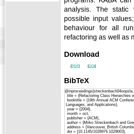
programs. KABA can 
analysis. The static
possible input values
behaviour for all ru
refactoring as well as 
Download
[
PDF
]
[
DOI
]
BibTeX