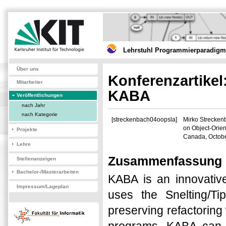
Lehrstuhl Programmierparadigme
Über uns
Konferenzartikel
Mitarbeiter
KABA
Veröffentlichungen
nach Jahr
nach Kategorie
[streckenbach04oopsla]
Mirko Strecken
on Object-Orie
Projekte
Canada, Octobe
Lehre
Zusammenfassung
Stellenanzeigen
Bachelor-/Masterarbeiten
KABA is an innovative
Impressum/Lageplan
uses the Snelting/Ti
preserving refactoring 