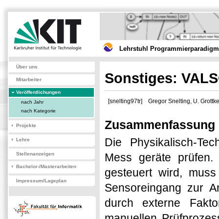
Lehrstuhl Programmierparadigme
Über uns
Sonstiges: VALS
Mitarbeiter
Veröffentlichungen
[snelting97tr]
Gregor Snelting, U. Grottk
nach Jahr
nach Kategorie
Zusammenfassung
Projekte
Die Physikalisch-Tec
Lehre
Stellenanzeigen
Mess geräte prüfen.
Bachelor-/Masterarbeiten
gesteuert wird, muss
Impressum/Lageplan
Sensoreingang zur A
durch externe Fakt
manuellen Prüfprozes