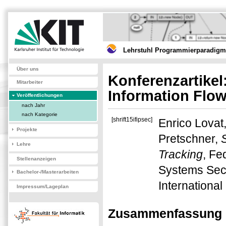
Lehrstuhl Programmierparadigme
Über uns
Konferenzartike
Mitarbeiter
Information Flow
Veröffentlichungen
nach Jahr
nach Kategorie
[shrift15ifipsec]
Enrico Lovat
Projekte
Pretschner,
Lehre
Tracking
, Fe
Stellenanzeigen
Systems Secu
Bachelor-/Masterarbeiten
International
Impressum/Lageplan
Zusammenfassung