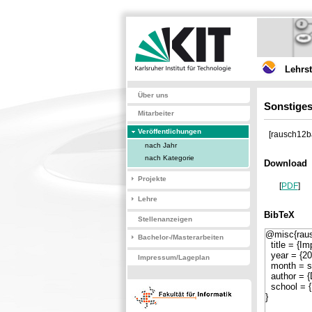
Lehrs
Über uns
Sonstiges
Mitarbeiter
Veröffentlichungen
[rausch12ba
nach Jahr
nach Kategorie
Download
Projekte
[
PDF
]
Lehre
BibTeX
Stellenanzeigen
Bachelor-/Masterarbeiten
Impressum/Lageplan