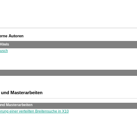
terne Autoren
Hiwis
usch
 und Masterarbeiten
und Masterarbeiten
rung einer verteilten Breitensuche in X10