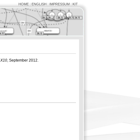
HOME
|
ENGLISH
|
IMPRESSUM
|
KIT
n X10
, September 2012.