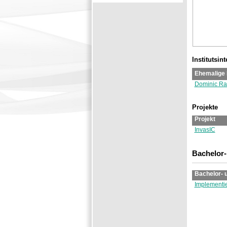
Institutsin
Ehemalige 
Dominic Ra
Projekte
Projekt
InvasIC
Bachelor-
Bachelor- 
Implementie