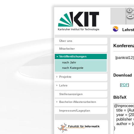
Lehrs
Über uns
Konferenz
Mitarbeiter
Veröffentlichungen
[pankrat12]
nach Jahr
nach Kategorie
Download
Projekte
[
PDF
]
Lehre
Stellenanzeigen
BibTeX
Bachelor-/Masterarbeiten
Impressum/Lageplan