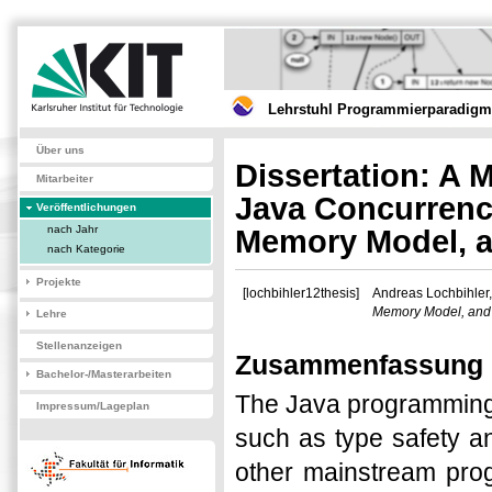
Lehrstuhl Programmierparadigme
Über uns
Dissertation: A 
Mitarbeiter
Java Concurrency
Veröffentlichungen
nach Jahr
Memory Model, a
nach Kategorie
Projekte
[lochbihler12thesis]
Andreas Lochbihler
Memory Model, and 
Lehre
Stellenanzeigen
Zusammenfassung
Bachelor-/Masterarbeiten
The Java programming 
Impressum/Lageplan
such as type safety and
other mainstream pro