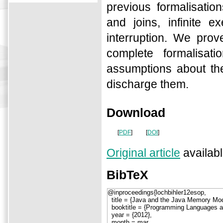
previous formalisati
and joins, infinite 
interruption. We pro
complete formalisa
assumptions about th
discharge them.
Download
[
PDF
]
[
DOI
]
Original article
availabl
BibTeX