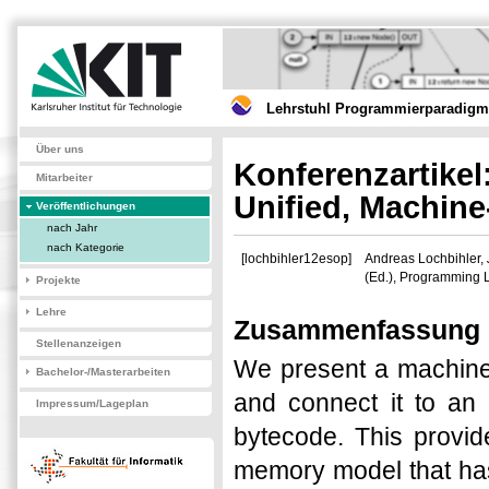
Lehrstuhl Programmierparadigme
Über uns
Konferenzartikel
Mitarbeiter
Unified, Machin
Veröffentlichungen
nach Jahr
nach Kategorie
[lochbihler12esop]
Andreas Lochbihler,
(Ed.), Programming 
Projekte
Lehre
Zusammenfassung
Stellenanzeigen
We present a machine
Bachelor-/Masterarbeiten
and connect it to an
Impressum/Lageplan
bytecode. This provid
memory model that has