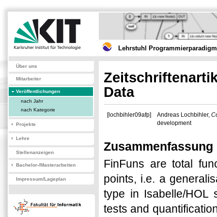
Lehrstuhl Programmierparadigme
Über uns
Zeitschriftenart
Mitarbeiter
Data
Veröffentlichungen
nach Jahr
nach Kategorie
[lochbihler09afp]
Andreas Lochbihler,
Co
development
Projekte
Lehre
Zusammenfassung
Stellenanzeigen
FinFuns are total func
Bachelor-/Masterarbeiten
points, i.e. a general
Impressum/Lageplan
type in Isabelle/HOL 
tests and quantificati