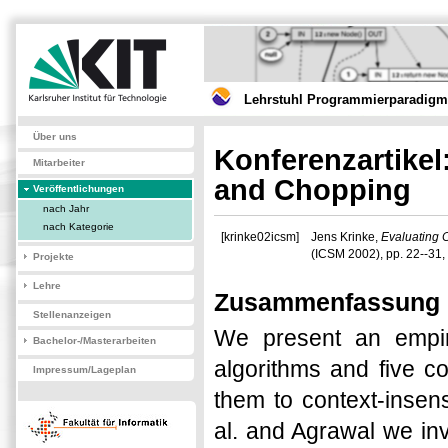
Lehrstuhl Programmierparadigme
Über uns
Konferenzartikel
Mitarbeiter
and Chopping
Veröffentlichungen
nach Jahr
nach Kategorie
[krinke02icsm]
Jens Krinke,
Evaluating 
(ICSM 2002), pp. 22--31,
Projekte
Lehre
Zusammenfassung
Stellenanzeigen
We present an empiric
Bachelor-/Masterarbeiten
algorithms and five c
Impressum/Lageplan
them to context-insen
al. and Agrawal we inv