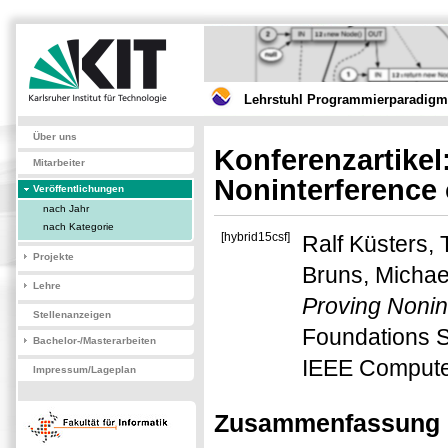
Lehrstuhl Programmierparadigme
Über uns
Konferenzartikel
Mitarbeiter
Noninterference
Veröffentlichungen
nach Jahr
nach Kategorie
[hybrid15csf]
Ralf Küsters,
Projekte
Bruns, Michae
Lehre
Proving Nonin
Stellenanzeigen
Foundations S
Bachelor-/Masterarbeiten
IEEE Computer
Impressum/Lageplan
Zusammenfassung