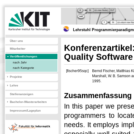
Lehrstuhl Programmierparadigme
Über uns
Konferenzartikel:
Mitarbeiter
Quality Software
Veröffentlichungen
nach Jahr
nach Kategorie
[fischer95sqc]
Bernd Fischer, Matthias 
Marshall, W. B. Samson an
Projekte
1995.
Lehre
Zusammenfassung
Stellenanzeigen
Bachelor-/Masterarbeiten
In this paper we prese
Impressum/Lageplan
programmers to locat
needs. It employs impl