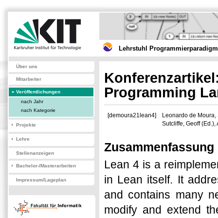
Lehrstuhl Programmierparadigme
Über uns
Konferenzartike
Mitarbeiter
Programming L
Veröffentlichungen
nach Jahr
nach Kategorie
[demoura21lean4]
Leonardo de Moura, 
Sutcliffe, Geoff (Ed.
Projekte
Lehre
Zusammenfassung
Stellenanzeigen
Lean 4 is a reimplemen
Bachelor-/Masterarbeiten
in Lean itself. It ad
Impressum/Lageplan
and contains many new
modify and extend the