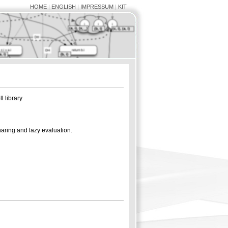
HOME
|
ENGLISH
|
IMPRESSUM
|
KIT
l library
haring and lazy evaluation.