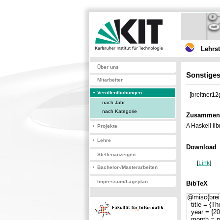
Lehrs
Über uns
Sonstiges
Mitarbeiter
Veröffentlichungen
[breitner1
nach Jahr
nach Kategorie
Zusammen
A Haskell lib
Projekte
Lehre
Download
Stellenanzeigen
[
Link
]
Bachelor-/Masterarbeiten
Impressum/Lageplan
BibTeX