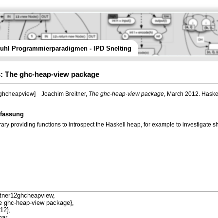
tuhl Programmierparadigmen - IPD Snelting
: The ghc-heap-view package
2ghcheapview]
Joachim Breitner,
The ghc-heap-view package
, March 2012. Haskel
fassung
rary providing functions to introspect the Haskell heap, for example to investigate s