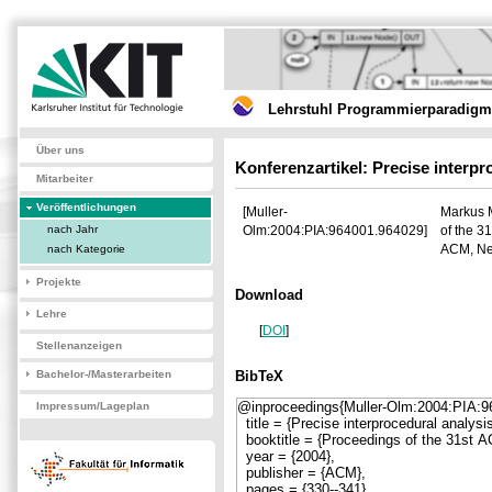
Lehrstuhl Programmierparadigme
Über uns
Konferenzartikel: Precise interpr
Mitarbeiter
Veröffentlichungen
[Muller-
Markus M
nach Jahr
Olm:2004:PIA:964001.964029]
of the 
ACM, Ne
nach Kategorie
Projekte
Download
Lehre
[
DOI
]
Stellenanzeigen
Bachelor-/Masterarbeiten
BibTeX
Impressum/Lageplan