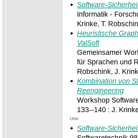
Software-Sicherhe
Informatik - Forsch
Krinke, T. Robschin
Heuristische Grap
ValSoft
Gemeinsamer Works
für Sprachen und 
Robschink, J. Krin
Kombination von Sli
Reengineering
Workshop Software 
133--140 : J. Krink
1998
Software-Sicherhe
Softwaretechnik 98 