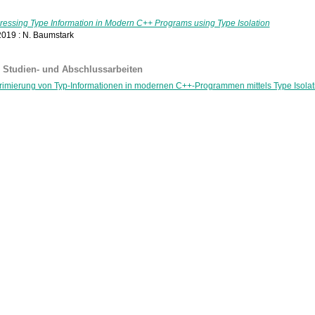
essing Type Information in Modern C++ Programs using Type Isolation
2019 : N. Baumstark
e Studien- und Abschlussarbeiten
imierung von Typ-Informationen in modernen C++-Programmen mittels Type Isolat