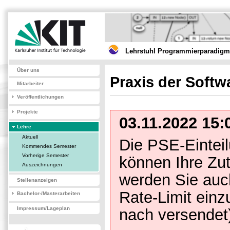
Lehrstuhl Programmierparadigme
Über uns
Praxis der Soft
Mitarbeiter
Veröffentlichungen
Projekte
03.11.2022 15:
Lehre
Aktuell
Die PSE-Einteilu
Kommendes Semester
Vorherige Semester
können Ihre Zu
Auszeichnungen
werden Sie auch
Stellenanzeigen
Rate-Limit einz
Bachelor-/Masterarbeiten
Impressum/Lageplan
nach versendet