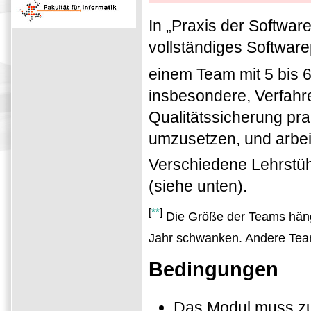
In „Praxis der Softwar
vollständiges Software
einem Team mit 5 bis 
insbesondere, Verfahr
Qualitätssicherung pr
umzusetzen, und arbeit
Verschiedene Lehrstüh
(siehe unten).
[
**
]
Die Größe der Teams hängt
Jahr schwanken. Andere Team
Bedingungen
Das Modul muss z