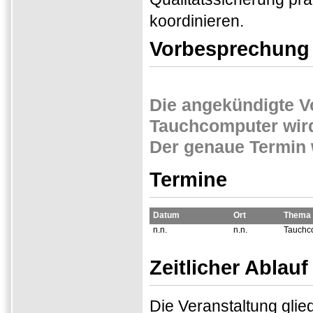
koordinieren.
Vorbesprechung
Die angekündigte Vo
Tauchcomputer wird
Der genaue Termin 
Termine
Datum
Ort
Thema
n.n.
n.n.
Tauchc
Zeitlicher Ablauf
Die Veranstaltung glie