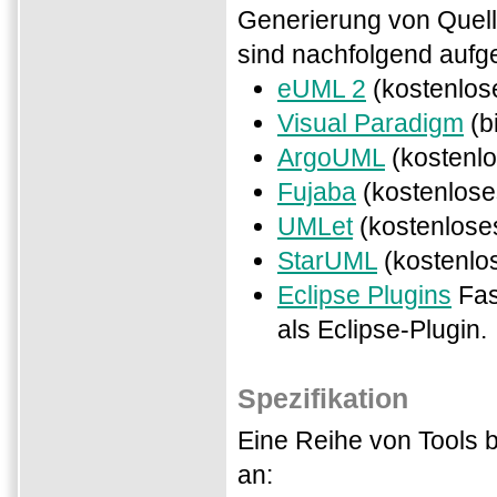
Generierung von Quel
sind nachfolgend aufgel
eUML 2
(kostenlos
Visual Paradigm
(b
ArgoUML
(kostenlo
Fujaba
(kostenlose
UMLet
(kostenloses
StarUML
(kostenlos
Eclipse Plugins
Fast
als Eclipse-Plugin.
Spezifikation
Eine Reihe von Tools 
an: