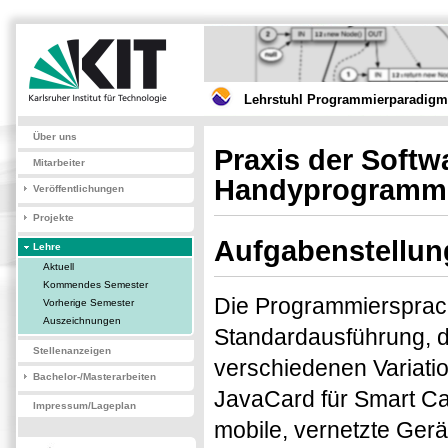
Lehrstuhl Programmierparadigme
Über uns
Praxis der Softw
Mitarbeiter
Handyprogrammi
Veröffentlichungen
Projekte
Aufgabenstellun
Lehre
Aktuell
Kommendes Semester
Die Programmiersprache
Vorherige Semester
Auszeichnungen
Standardausführung, d
Stellenanzeigen
verschiedenen Variatio
Bachelor-/Masterarbeiten
JavaCard für Smart Ca
Impressum/Lageplan
mobile, vernetzte Ger